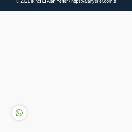
© 2021 İkinci El Alan Yerler / https://alanyerler.com.tr
Müşteri Temsilcisi
Cevap Yaz