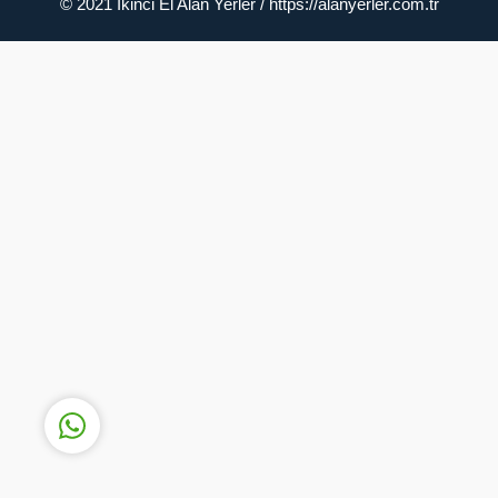
© 2021 İkinci El Alan Yerler / https://alanyerler.com.tr
Müşteri Temsilcisi
Cevap Yaz