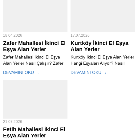
18.04.2026
17.07.2026
Zafer Mahallesi İkinci El
Kurtköy İkinci El Eşya
Eşya Alan Yerler
Alan Yerler
Zafer Mahallesi İkinci El Eşya
Kurtköy İkinci El Eşya Alan Yerler
Alan Yerler Nasıl Çalışır? Zafer
Hangi Eşyaları Alıyor? Nasıl
Mahallesi İkinci El Eşya Alan
Çalışıyoruz? Kurtköy İkinci El
DEVAMINI OKU →
DEVAMINI OKU →
Yerler eşya alım satımı yapan
Eşya Alan Yerler arasında uzun
firmalar, son yıllarda oldukça
yıllardır hizmet veren bir firma
yaygın hale gelmiştir. Evini
olarak müşterilerimizin işini
taşıyanlar, yenileyenler veya
zorlaştırmadan, hızlı ve güvenilir
kullanmadığı eşyaları
şekilde alım yapıyoruz. Evini...
değerlendirmek isteyenler...
21.07.2026
Fetih Mahallesi İkinci El
Eşya Alan Yerler