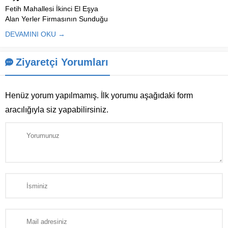
Fetih Mahallesi İkinci El Eşya
Alan Yerler Firmasının Sunduğu
Hizmetler ve İkinci El Eşya Alım
DEVAMINI OKU →
Süreci Fetih Mahallesi İkinci El
Eşya Alan Yerler, kullanılabilir
durumdaki ev ve ofis eşyalarını
Ziyaretçi Yorumları
değerinde satın alarak hem
satıcılara ekonomik...
Henüz yorum yapılmamış. İlk yorumu aşağıdaki form
aracılığıyla siz yapabilirsiniz.
Müşteri Temsilcisi