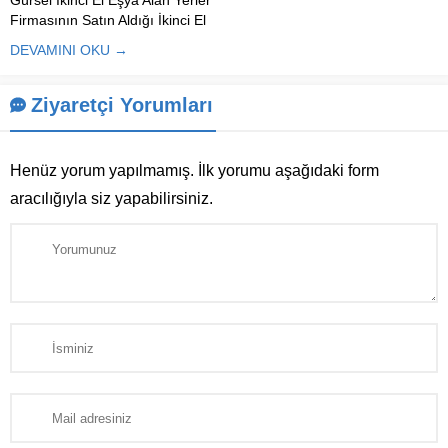
Gürsel İkinci El Eşya Alan Yerler
Firmasının Satın Aldığı İkinci El
Eşya Çeşitleri Nelerdir? Gürsel
DEVAMINI OKU →
İkinci El Eşya Alan Yerler,
kullanılabilir durumda olan ev ve
ofis eşyalarını değerinde satın
Ziyaretçi Yorumları
alarak hem satıcılara ekonomik
avantaj sağlar...
Henüz yorum yapılmamış. İlk yorumu aşağıdaki form
aracılığıyla siz yapabilirsiniz.
Müşteri Temsilcisi