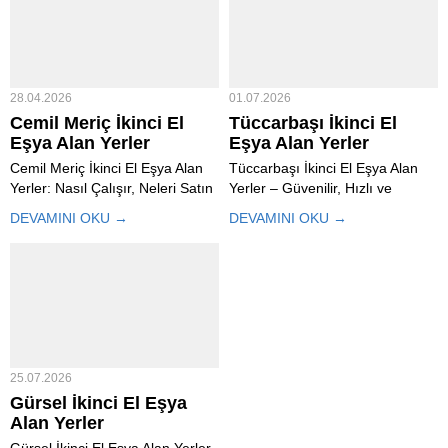
28.04.2026
01.07.2026
Cemil Meriç İkinci El
Tüccarbaşı İkinci El
Eşya Alan Yerler
Eşya Alan Yerler
Cemil Meriç İkinci El Eşya Alan
Tüccarbaşı İkinci El Eşya Alan
Yerler: Nasıl Çalışır, Neleri Satın
Yerler – Güvenilir, Hızlı ve
Alır, Ödeme ve Nakliye Süreci
Profesyonel İkinci El Eşya Alım
DEVAMINI OKU →
DEVAMINI OKU →
Cemil Meriç İkinci El Eşya Alan
Hizmeti Tüccarbaşı İkinci El Eşya
Yerler son yıllarda oldukça
Alan Yerler, kullanılabilir
yaygın hale gelmiştir. Özellikle
durumdaki ev ve ofis eşyalarını
hızlı taşınma, ev yenileme ve...
gerçek piyasa değerine göre
satın alarak hem...
25.07.2026
Gürsel İkinci El Eşya
Alan Yerler