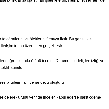
n alarak tekrar satışa sunan işletmelerdir. Hem bireysel hem de
otoğraflarını ve ölçülerini firmaya iletir. Bu genellikle
iletişim formu üzerinden gerçekleşir.
iler doğrultusunda ürünü inceler. Durumu, modeli, temizliği ve
teklifi sunulur.
res bilgilerini alır ve randevu oluşturur.
e gelerek ürünü yerinde inceler, kabul ederse nakit ödeme