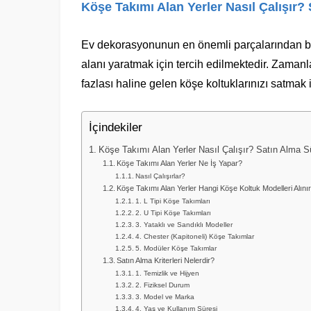
Köşe Takımı Alan Yerler Nasıl Çalışır? 
Ev dekorasyonunun en önemli parçalarından bir
alanı yaratmak için tercih edilmektedir. Zamanl
fazlası haline gelen köşe koltuklarınızı satmak
İçindekiler
Köşe Takımı Alan Yerler Nasıl Çalışır? Satın Alma Sü
Köşe Takımı Alan Yerler Ne İş Yapar?
Nasıl Çalışırlar?
Köşe Takımı Alan Yerler Hangi Köşe Koltuk Modelleri Alını
1. L Tipi Köşe Takımları
2. U Tipi Köşe Takımları
3. Yataklı ve Sandıklı Modeller
4. Chester (Kapitoneli) Köşe Takımlar
5. Modüler Köşe Takımlar
Satın Alma Kriterleri Nelerdir?
1. Temizlik ve Hijyen
2. Fiziksel Durum
3. Model ve Marka
4. Yaş ve Kullanım Süresi