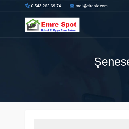
0 543 262 69 74
mail@siteniz.com
Şenese