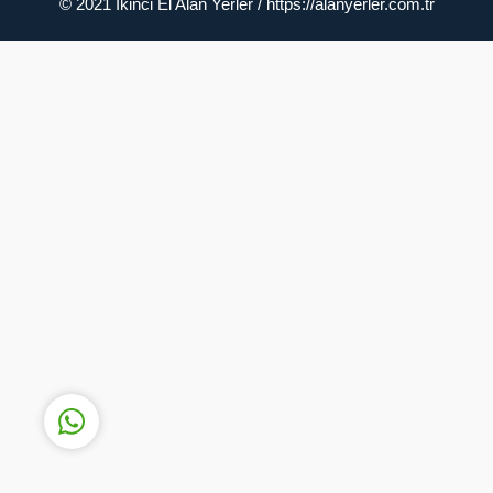
© 2021 İkinci El Alan Yerler / https://alanyerler.com.tr
Müşteri Temsilcisi
Cevap Yaz