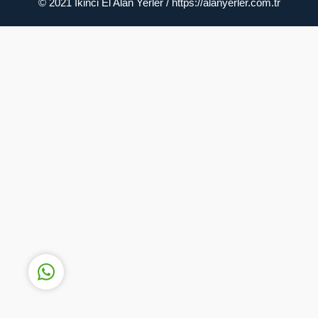
© 2021 İkinci El Alan Yerler / https://alanyerler.com.tr
Müşteri Temsilcisi
Cevap Yaz