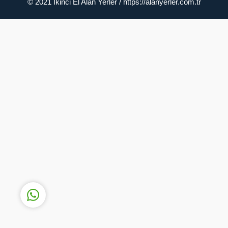
© 2021 İkinci El Alan Yerler / https://alanyerler.com.tr
Müşteri Temsilcisi
Cevap Yaz