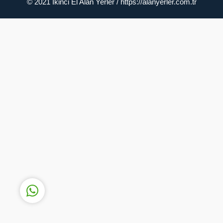
© 2021 İkinci El Alan Yerler / https://alanyerler.com.tr
Müşteri Temsilcisi
Cevap Yaz