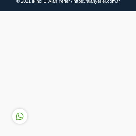
© 2021 İkinci El Alan Yerler / https://alanyerler.com.tr
Müşteri Temsilcisi
Cevap Yaz