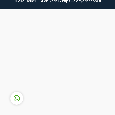
© 2021 İkinci El Alan Yerler / https://alanyerler.com.tr
Müşteri Temsilcisi
Cevap Yaz