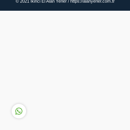
© 2021 İkinci El Alan Yerler / https://alanyerler.com.tr
Müşteri Temsilcisi
Cevap Yaz