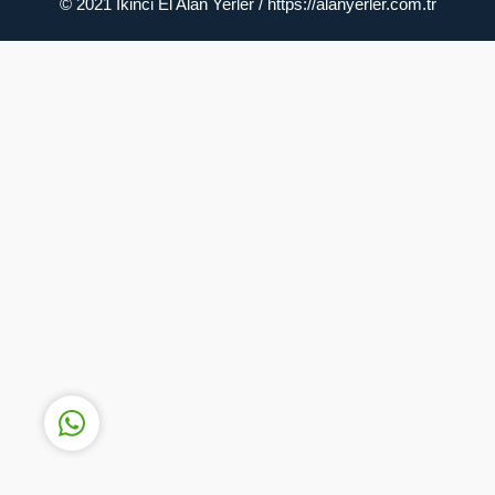
© 2021 İkinci El Alan Yerler / https://alanyerler.com.tr
Müşteri Temsilcisi
Cevap Yaz