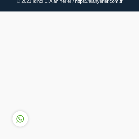
© 2021 İkinci El Alan Yerler / https://alanyerler.com.tr
Müşteri Temsilcisi
Cevap Yaz