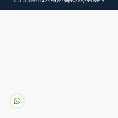
© 2021 İkinci El Alan Yerler / https://alanyerler.com.tr
Müşteri Temsilcisi
Cevap Yaz