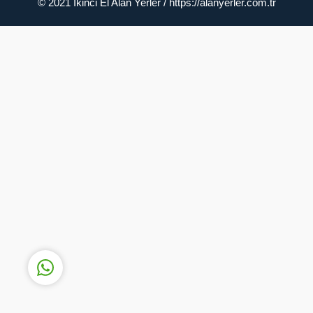
© 2021 İkinci El Alan Yerler / https://alanyerler.com.tr
Müşteri Temsilcisi
Cevap Yaz