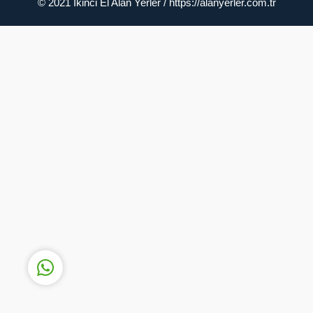
© 2021 İkinci El Alan Yerler / https://alanyerler.com.tr
Müşteri Temsilcisi
Cevap Yaz