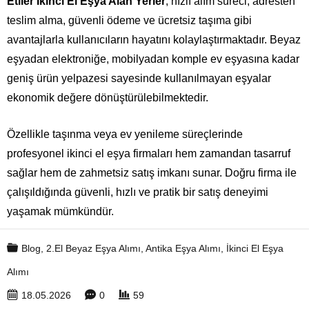
Etiler İkinci El Eşya Alan Yerler
; hızlı alım süreci, adresten
teslim alma, güvenli ödeme ve ücretsiz taşıma gibi
avantajlarla kullanıcıların hayatını kolaylaştırmaktadır. Beyaz
eşyadan elektroniğe, mobilyadan komple ev eşyasına kadar
geniş ürün yelpazesi sayesinde kullanılmayan eşyalar
ekonomik değere dönüştürülebilmektedir.
Özellikle taşınma veya ev yenileme süreçlerinde
profesyonel ikinci el eşya firmaları hem zamandan tasarruf
sağlar hem de zahmetsiz satış imkanı sunar. Doğru firma ile
çalışıldığında güvenli, hızlı ve pratik bir satış deneyimi
yaşamak mümkündür.
Blog
,
2.El Beyaz Eşya Alımı
,
Antika Eşya Alımı
,
İkinci El Eşya
Alımı
18.05.2026
0
59