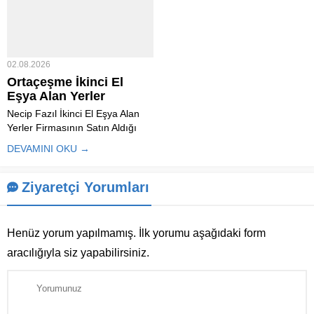
yeni eşyalar alırken ekonomik bir
değişiklikleri, ofis yenilemeleri ya
çözüm arayışında olanlar için
da kullanılmayan eşyaların...
ikinci...
02.08.2026
Ortaçeşme İkinci El
Eşya Alan Yerler
Necip Fazıl İkinci El Eşya Alan
Yerler Firmasının Satın Aldığı
İkinci El Eşya Çeşitleri Nelerdir?
DEVAMINI OKU →
Ortaçeşme İkinci El Eşya Alan
Yerler firmaları, kullanılabilir
durumda olan ev ve ofis
Ziyaretçi Yorumları
eşyalarını değerinde satın alarak
hem satıcılara ekonomik...
Henüz yorum yapılmamış. İlk yorumu aşağıdaki form
aracılığıyla siz yapabilirsiniz.