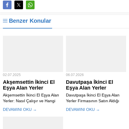
Benzer Konular
02.07.2025
06.07.2026
Akşemsettin İkinci El
Davutpaşa İkinci El
Eşya Alan Yerler
Eşya Alan Yerler
Akşemsettin İkinci El Eşya Alan
Davutpaşa İkinci El Eşya Alan
Yerler: Nasıl Çalışır ve Hangi
Yerler Firmasının Satın Aldığı
Eşyalar Alınır? Akşemsettin İkinci
İkinci El Eşya Çeşitleri ve Hizmet
DEVAMINI OKU →
DEVAMINI OKU →
El Eşya Alan Yerler, hem evdeki
Süreci Davutpaşa İkinci El Eşya
eski eşyaların
Alan Yerler ev veya iş yeri
değerlendirilebilmesi hem de
taşınmaları, dekorasyon