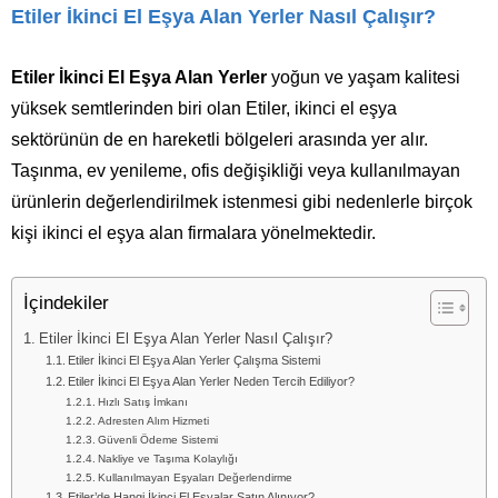
Etiler İkinci El Eşya Alan Yerler Nasıl Çalışır?
Etiler İkinci El Eşya Alan Yerler
yoğun ve yaşam kalitesi
yüksek semtlerinden biri olan
Etiler
, ikinci el eşya
sektörünün de en hareketli bölgeleri arasında yer alır.
Taşınma, ev yenileme, ofis değişikliği veya kullanılmayan
ürünlerin değerlendirilmek istenmesi gibi nedenlerle birçok
kişi ikinci el eşya alan firmalara yönelmektedir.
İçindekiler
Etiler İkinci El Eşya Alan Yerler Nasıl Çalışır?
Etiler İkinci El Eşya Alan Yerler Çalışma Sistemi
Etiler İkinci El Eşya Alan Yerler Neden Tercih Ediliyor?
Hızlı Satış İmkanı
Adresten Alım Hizmeti
Güvenli Ödeme Sistemi
Nakliye ve Taşıma Kolaylığı
Kullanılmayan Eşyaları Değerlendirme
Etiler’de Hangi İkinci El Eşyalar Satın Alınıyor?