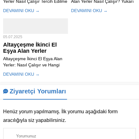
Yerler Nasıl Çalışır Tercih Edilme
Alan Yerler Nasıl Çalışır? Yukarı
Sebepleri Nelerdir Satın Aldığı
Dudullu İkinci El Eşya Alan Yerler
DEVAMINI OKU →
DEVAMINI OKU →
Ev Eşyaları Nelerdir Bahçeköy
gelişen ve yoğun nüfuslu
İkinci El Eşya Alan Yerler, son
semtlerinden biri olan Yukarı
yıllarda hem ekonomik hem de
Dudullu, ikinci el eşya
pratik çözümler sunmaları
piyasasında da oldukça hareketli
05.07.2025
sayesinde oldukça popüler...
bir bölgedir. Özellikle...
Altayçeşme İkinci El
Eşya Alan Yerler
Altayçeşme İkinci El Eşya Alan
Yerler: Nasıl Çalışır ve Hangi
Eşyalar Alınır? Altayçeşme İkinci
DEVAMINI OKU →
El Eşya Alan Yerler, İstanbul’un
yoğun ve yaşam dolu
semtlerinden biri olup, pek çok
Ziyaretçi Yorumları
farklı ihtiyaca hizmet veren ikinci
el eşya...
Henüz yorum yapılmamış. İlk yorumu aşağıdaki form
aracılığıyla siz yapabilirsiniz.